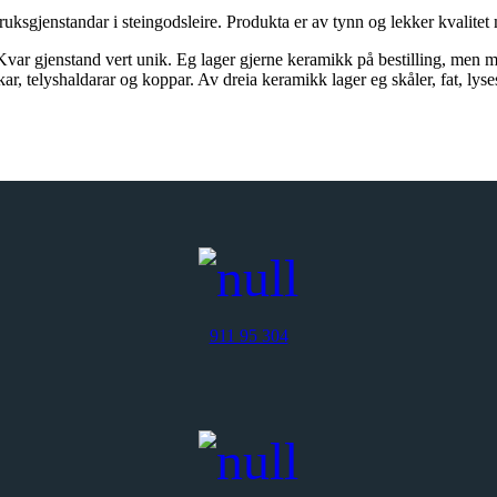
bruksgjenstandar i steingodsleire. Produkta er av tynn og lekker kvalite
. Kvar gjenstand vert unik. Eg lager gjerne keramikk på bestilling, men 
kar, telyshaldarar og koppar. Av dreia keramikk lager eg skåler, fat, lys
911 95 304