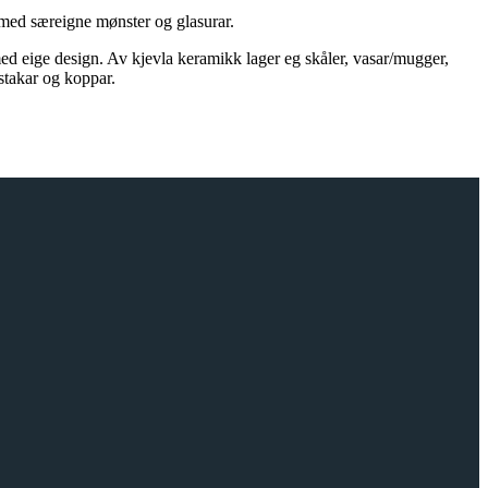
t med særeigne mønster og glasurar.
med eige design. Av kjevla keramikk lager eg skåler, vasar/mugger,
estakar og koppar.