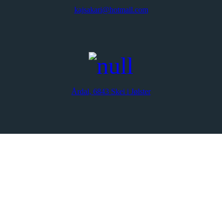
kajsakari@hotmail.com
Årdal, 6843 Skei i Jølster